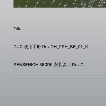
Title
DUC 使用手册 Rev.DH_FSH_BE_01_K
SENSENICH 3B0R5 安装说明 Rev.C